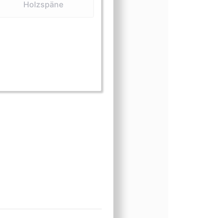
Holzspäne
 (Extrakt)
form (Holzspäne)
sform (Medizin)
ngsform (Öle)
inungsform (Sägeholz)
heinungsform (Schnitzereien)