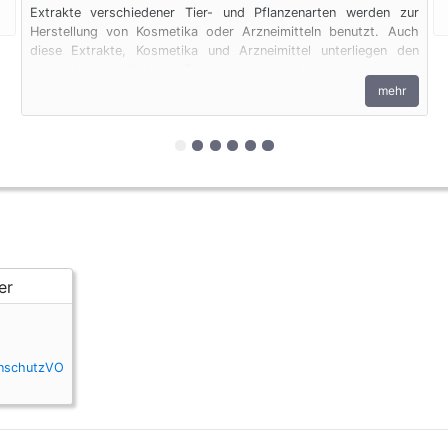
Extrakte verschiedener Tier- und Pflanzenarten werden zur
Herstellung von Kosmetika oder Arzneimitteln benutzt. Auch
diese Extrakte, Kosmetika und Arzneimittel unterliegen den
artenschutzrechtlichen Bestimmungen. Ausgenommen von
diesen Regelungen sind Produkte aus Aloe Vera.
mehr
zur 1. geschützten Erscheinungsform
zur 2. geschützten Erscheinungs
zur 3. geschützten Erscheinung
zur 4. geschützten Erscheinu
zur 5. geschützten Ersche
zur 6. geschützten Ersc
enschutzVO