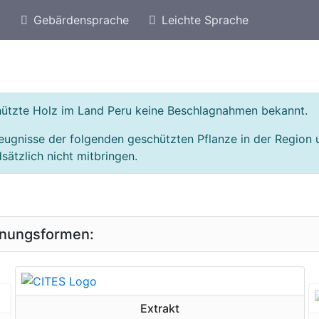
)
Gebärdensprache
Leichte Sprache
eschützte Arten von Brasilien
Geschützte Holz
chützte Holz im Land Peru keine Beschlagnahmen bekannt.
eugnisse der folgenden geschützten Pflanze in der Region
sätzlich nicht mitbringen.
inungsformen:
geschützte Erscheinungsform
Extrakt