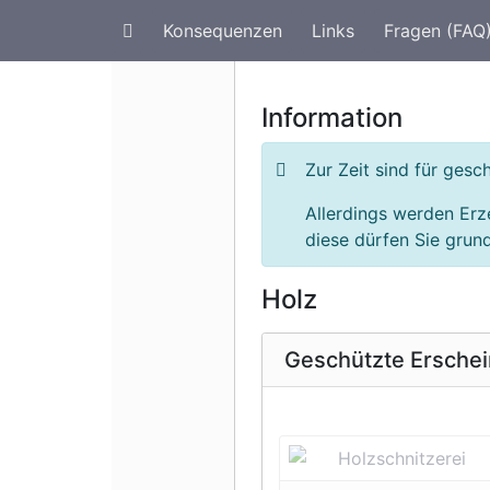
Konsequenzen
Links
Fragen (FAQ
Artenschutz im Urlaub
G
Information
Zur Zeit sind für ges
Allerdings werden Erz
diese dürfen Sie grund
Holz
Geschützte Ersche
Vorherige 