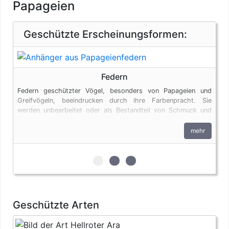
Papageien
Geschützte Erscheinungsformen:
Federn
Federn geschützter Vögel, besonders von Papageien und
Greifvögeln, beeindrucken durch ihre Farbenpracht. Sie
werden unbearbeitet oder als Bestandteil von Schmuck und
Dekorationsartikeln (z.B. Traumfängern) angeboten. Auch
Federn unterliegen den artenschutzrechtlichen Bestimmungen.
mehr
zur 1. geschützten Erscheinungsfo
zur 2. geschützten Erscheinun
zur 3. geschützten Ersche
Geschützte Arten