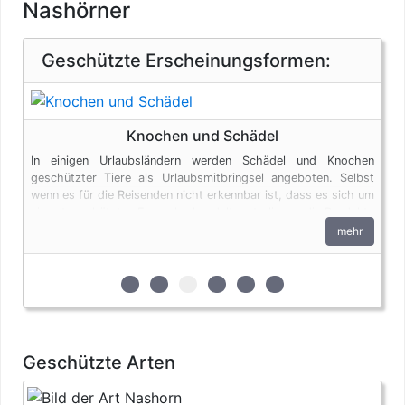
Nashörner
Geschützte Erscheinungsformen:
Knochen und Schädel
In einigen Urlaubsländern werden Schädel und Knochen
geschützter Tiere als Urlaubsmitbringsel angeboten. Selbst
wenn es für die Reisenden nicht erkennbar ist, dass es sich um
ein artgeschütztes Exemplar handelt, unterliegen die Produkte
den artenschutzrechtlichen Bestimmungen. Bei privaten
mehr
Einfuhren zum persönlichen Gebrauch sind bis zu vier
Erzeugnisse von Krokodilen des Anhangs B pro Person
genehmigungsfrei, wenn diese im persönlichen Gepäck
zur 1. geschützten Erscheinungsform (Fel
zur 2. geschützten Erscheinungsform
zur 3. geschützten Erscheinung
zur 4. geschützten Erschein
zur 5. geschützten Ersc
zur 6. geschützten 
transportiert werden. Fleisch und Jagdtrophäen sind von
dieser Dokumentenfreiheit ausgenommen.
Geschützte Arten