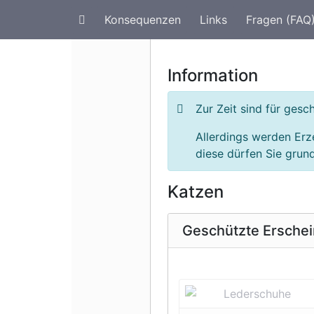
Konsequenzen
Links
Fragen (FAQ
Artenschutz im Urlaub
G
Information
Zur Zeit sind für ges
Allerdings werden Erz
diese dürfen Sie grund
Katzen
Geschützte Ersche
Vorherige 