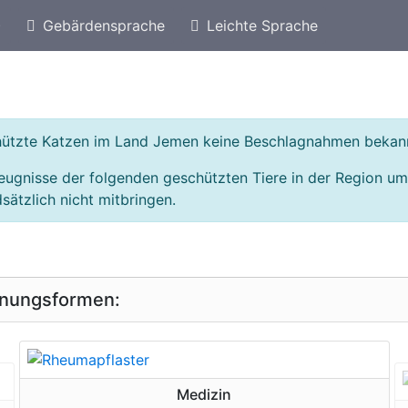
)
Gebärdensprache
Leichte Sprache
eschützte Arten von Vereinigte Arabische Emirate
chützte Katzen im Land Jemen keine Beschlagnahmen bekan
eugnisse der folgenden geschützten Tiere in der Region 
sätzlich nicht mitbringen.
inungsformen:
geschützte Erscheinungsform
Medizin