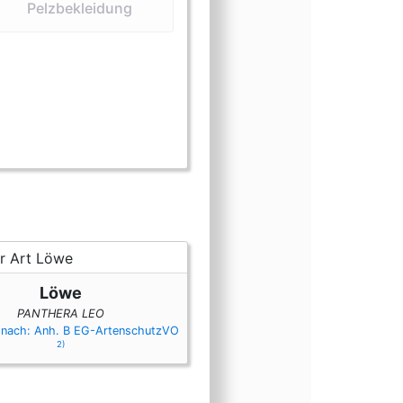
Pelzbekleidung
elle und Häute)
 (Klauen)
orm (Knochen und Schädel)
form (Lederbekleidung)
ngsform (Medizin)
nungsform (Pelzbekleidung)
einungsform (Präparate)
cheinungsform (Sattlerwaren)
Erscheinungsform (Zähne)
Löwe
PANTHERA LEO
 nach: Anh. B EG-ArtenschutzVO
2)