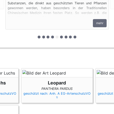
Substanzen, die direkt aus geschützten Tieren und Pflanzen
gewonnen werden, haben besonders in der Traditionellen
Chinesischen Medizin ihren festen Platz. So werden z.B. die
Gallenflüssigkeit von Bären, vermahlene Nashörner, Knochen
von Raubkatzen und Pflanzen zu Medizin verarbeitet. Auch
mehr
diese Produkte unterliegen den artenschutzrechtlichen
Bestimmungen.
zur 1. geschützten Erscheinungsform (F
zur 2. geschützten Erscheinungsform
zur 3. geschützten Erscheinungsf
zur 4. geschützten Erscheinungs
zur 5. geschützten Erscheinu
zur 6. geschützten Erschei
zur 7. geschützten Ersch
zur 8. geschützten Ers
zur 9. geschützten 
chs
Leopard
PANTHERA PARDUS
enschutzVO
geschützt nach: Anh. A EG-ArtenschutzVO
geschützt
1)