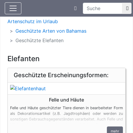
Suchtexteingabe
Aktuelle Meldungen
Artenschutz
Artenschutz im Urlaub
Geschützte Arten von Bahamas
Geschützte Elefanten
Elefanten
Geschützte Erscheinungsformen:
Felle und Häute
Felle und Häute geschützter Tiere dienen in bearbeiteter Form
als Dekorationsartikel (z.B. Jagdtrophäen) oder werden zu
sonstigen Gebrauchsgegenständen verarbeitet. Auch Felle und
Häute unterliegen den artenschutzrechtlichen Bestimmungen.
Bei privaten Einfuhren zum persönlichen Gebrauch sind bis zu
mehr