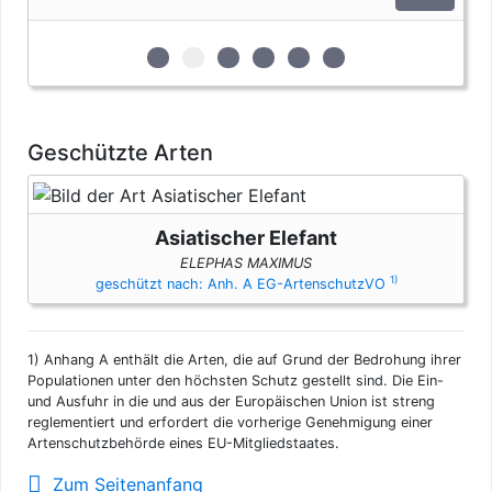
vier Erzeugnisse von Krokodilen des Anhangs B pro Person
genehmigungsfrei, wenn diese im persönlichen Gepäck
transportiert werden. Fleisch und Jagdtrophäen sind von
zur 1. geschützten Erscheinungsform (Elf
zur 2. geschützten Erscheinungsform
zur 3. geschützten Erscheinungs
zur 4. geschützten Erschein
zur 5. geschützten Ers
zur 6. geschützten 
dieser Dokumentenfreiheit ausgenommen.
Geschützte Arten
Asiatischer Elefant
ELEPHAS MAXIMUS
1)
geschützt nach: Anh. A EG-ArtenschutzVO
1)
Anhang A enthält die Arten, die auf Grund der Bedrohung ihrer
Populationen unter den höchsten Schutz gestellt sind. Die Ein-
und Ausfuhr in die und aus der Europäischen Union ist streng
reglementiert und erfordert die vorherige Genehmigung einer
Artenschutzbehörde eines EU-Mitgliedstaates.
Zum Seitenanfang