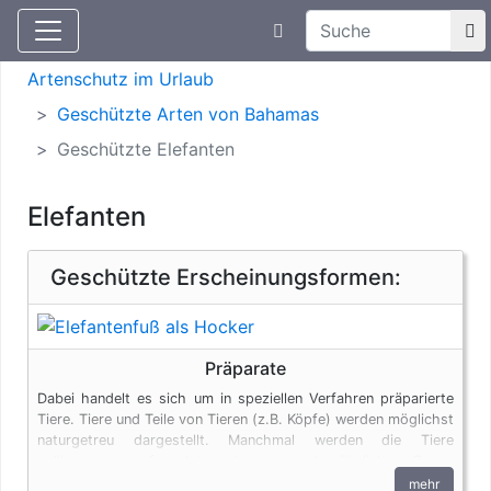
Suchtexteingabe
Aktuelle Meldungen
Artenschutz
Artenschutz im Urlaub
Geschützte Arten von Bahamas
Geschützte Elefanten
Elefanten
Geschützte Erscheinungsformen:
Präparate
Dabei handelt es sich um in speziellen Verfahren präparierte
Tiere. Tiere und Teile von Tieren (z.B. Köpfe) werden möglichst
naturgetreu dargestellt. Manchmal werden die Tiere
vollkommen verfremdet und in menschenähnlichen Posen
dargestellt. Auch Tierpräparate unterliegen den
mehr