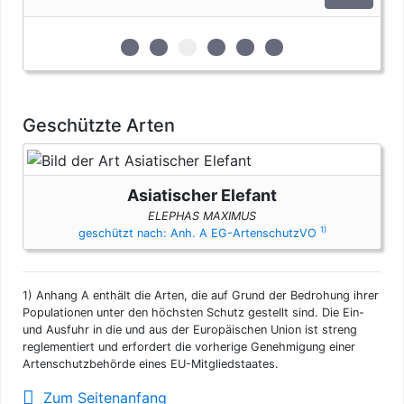
artenschutzrechtlichen Bestimmungen. Bei privaten Einfuhren
zum persönlichen Gebrauch sind bis vier Seepferdchen und
bis zu vier Erzeugnisse von Krokodilen des Anhangs B pro
zur 1. geschützten Erscheinungsform (Elf
zur 2. geschützten Erscheinungsform
zur 3. geschützten Erscheinungs
zur 4. geschützten Erschein
zur 5. geschützten Ers
zur 6. geschützten 
Person genehmigungsfrei, wenn diese im persönlichen Gepäck
transportiert werden. Fleisch und Jagdtrophäen sind von
dieser Dokumentenfreiheit ausgenommen.
Geschützte Arten
Asiatischer Elefant
ELEPHAS MAXIMUS
1)
geschützt nach: Anh. A EG-ArtenschutzVO
1)
Anhang A enthält die Arten, die auf Grund der Bedrohung ihrer
Populationen unter den höchsten Schutz gestellt sind. Die Ein-
und Ausfuhr in die und aus der Europäischen Union ist streng
reglementiert und erfordert die vorherige Genehmigung einer
Artenschutzbehörde eines EU-Mitgliedstaates.
Zum Seitenanfang