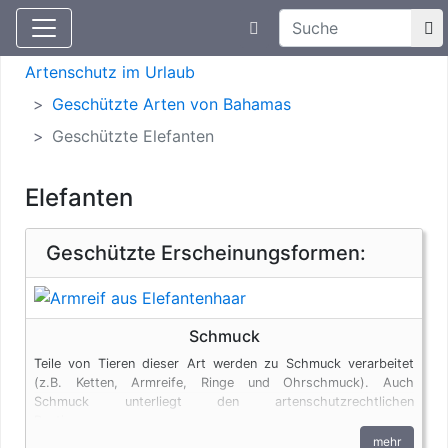
Suchtexteingabe
Aktuelle Meldungen
Artenschutz
Artenschutz im Urlaub
Geschützte Arten von Bahamas
Geschützte Elefanten
Elefanten
Geschützte Erscheinungsformen:
Schmuck
Teile von Tieren dieser Art werden zu Schmuck verarbeitet
(z.B. Ketten, Armreife, Ringe und Ohrschmuck). Auch
Schmuck unterliegt den artenschutzrechtlichen
Bestimmungen.
mehr