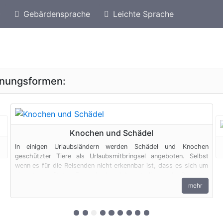
)
Gebärdensprache
Leichte Sprache
eschützte Arten von Bahamas
Geschützte Schildkr
inungsformen:
geschützte Erscheinungsform
Knochen und Schädel
In einigen Urlaubsländern werden Schädel und Knochen
geschützter Tiere als Urlaubsmitbringsel angeboten. Selbst
wenn es für die Reisenden nicht erkennbar ist, dass es sich um
ein artgeschütztes Exemplar handelt, unterliegen die Produkte
den artenschutzrechtlichen Bestimmungen. Bei privaten
mehr
Einfuhren zum persönlichen Gebrauch sind bis zu vier
Erzeugnisse von Krokodilen des Anhangs B pro Person
genehmigungsfrei, wenn diese im persönlichen Gepäck
zur 1. geschützten Erscheinungsform (E
zur 2. geschützten Erscheinungsform 
zur 3. geschützten Erscheinungsf
zur 4. geschützten Erscheinungs
zur 5. geschützten Erscheinu
zur 6. geschützten Erschei
zur 7. geschützten Ersch
zur 8. geschützten Ers
zur 9. geschützten E
transportiert werden. Fleisch und Jagdtrophäen sind von dieser