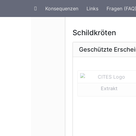
Konsequenzen
Links
Fragen (FAQ
Artenschutz im Urlaub
G
Schildkröten
Geschützte Ersche
Vorherige 
Extrakt