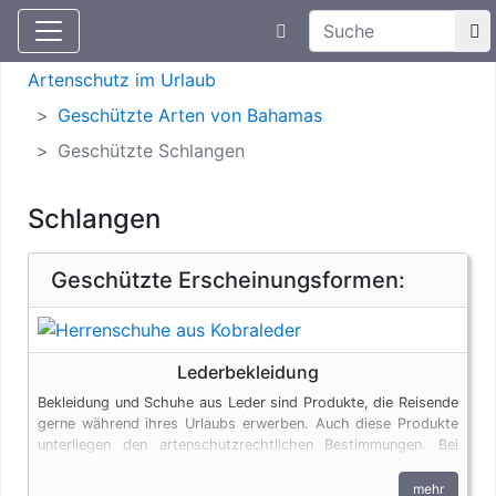
Suchtexteingabe
Aktuelle Meldungen
Artenschutz
Artenschutz im Urlaub
Geschützte Arten von Bahamas
Geschützte Schlangen
Schlangen
Geschützte Erscheinungsformen:
Lederbekleidung
Bekleidung und Schuhe aus Leder sind Produkte, die Reisende
gerne während ihres Urlaubs erwerben. Auch diese Produkte
unterliegen den artenschutzrechtlichen Bestimmungen. Bei
privaten Einfuhren zum persönlichen Gebrauch sind bis zu vier
Erzeugnisse von Krokodilen des Anhangs B pro Person
mehr