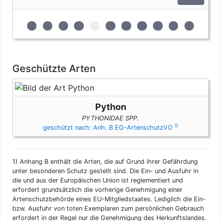
genehmigungsfrei, wenn diese im persönlichen Gepäck
transportiert werden. Fleisch und Jagdtrophäen sind von
dieser Dokumentenfreiheit ausgenommen.
zur 1. geschützten Erscheinungsform (Felle und Häu
zur 2. geschützten Erscheinungsform (Fleisch)
zur 3. geschützten Erscheinungsform (Kno
zur 4. geschützten Erscheinungsform (
zur 5. geschützten Erscheinungsfo
zur 6. geschützten Erscheinun
zur 7. geschützten Ersche
zur 8. geschützten Er
zur 9. geschützte
zur 10. gesch
zur 11. g
Geschützte Arten
Python
PYTHONIDAE SPP.
1)
geschützt nach: Anh. B EG-ArtenschutzVO
1)
Anhang B enthält die Arten, die auf Grund ihrer Gefährdung
unter besonderen Schutz gestellt sind. Die Ein- und Ausfuhr in
die und aus der Europäischen Union ist reglementiert und
erfordert grundsätzlich die vorherige Genehmigung einer
Artenschutzbehörde eines EU-Mitgliedstaates. Lediglich die Ein-
bzw. Ausfuhr von toten Exemplaren zum persönlichen Gebrauch
erfordert in der Regel nur die Genehmigung des Herkunftslandes.