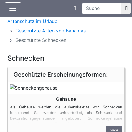
Suchtexteingabe
Aktuelle Meldungen
Artenschutz
Artenschutz im Urlaub
Geschützte Arten von Bahamas
Geschützte Schnecken
Schnecken
Geschützte Erscheinungsformen:
Gehäuse
Als Gehäuse werden die Außenskelette von Schnecken
bezeichnet. Sie werden unbearbeitet, als Schmuck und
Dekorationsgegenstände angeboten. Schneckengehäuse
werden aber auch von Reisenden am Strand aufgesammelt
oder beim Tauchen aus dem Meer geholt. Selbst in diesen
mehr