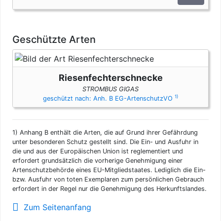
Fällen unterliegen die Gehäuse den artenschutzrechtlichen
Bestimmungen. Bei privaten Einfuhren zum persönlichen
Gebrauch sind bis zu drei Gehäuse der Fechterschnecke pro
Person genehmigungsfrei, wenn diese im persönlichen Gepäck
Geschützte Arten
transportiert werden.
Riesenfechterschnecke
STROMBUS GIGAS
1)
geschützt nach: Anh. B EG-ArtenschutzVO
1)
Anhang B enthält die Arten, die auf Grund ihrer Gefährdung
unter besonderen Schutz gestellt sind. Die Ein- und Ausfuhr in
die und aus der Europäischen Union ist reglementiert und
erfordert grundsätzlich die vorherige Genehmigung einer
Artenschutzbehörde eines EU-Mitgliedstaates. Lediglich die Ein-
bzw. Ausfuhr von toten Exemplaren zum persönlichen Gebrauch
erfordert in der Regel nur die Genehmigung des Herkunftslandes.
Zum Seitenanfang