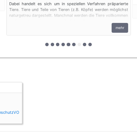
Dabei handelt es sich um in speziellen Verfahren präparierte
Tiere. Tiere und Teile von Tieren (z.B. Köpfe) werden möglichst
naturgetreu dargestellt. Manchmal werden die Tiere vollkommen
verfremdet und in menschenähnlichen Posen dargestellt. Auch
Tierpräparate unterliegen den artenschutzrechtlichen
mehr
Bestimmungen. Bei privaten Einfuhren zum persönlichen
Gebrauch sind bis vier Seepferdchen und bis zu vier
Erzeugnisse von Krokodilen des Anhangs B pro Person
zur 1. geschützten Erscheinungsform (F
zur 2. geschützten Erscheinungsform 
zur 3. geschützten Erscheinungsfo
zur 4. geschützten Erscheinung
zur 5. geschützten Erscheinu
zur 6. geschützten Erschei
zur 7. geschützten Ersch
zur 8. geschützten Ers
zur 9. geschützten 
genehmigungsfrei, wenn diese im persönlichen Gepäck
transportiert werden. Fleisch und Jagdtrophäen sind von dieser
Dokumentenfreiheit ausgenommen.
enschutzVO