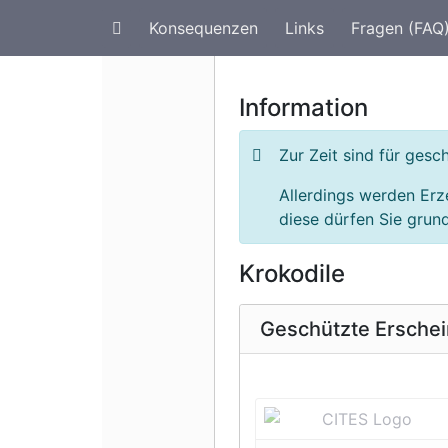
Konsequenzen
Links
Fragen (FAQ
Artenschutz im Urlaub
G
Information
Zur Zeit sind für ges
Allerdings werden Erz
diese dürfen Sie grund
Krokodile
Geschützte Ersche
Vorherige 