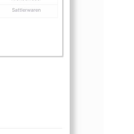
Sattlerwaren
elle und Häute)
(Fleisch)
rm (Klauen)
sform (Knochen und Schädel)
ngsform (Lederbekleidung)
nungsform (Medizin)
einungsform (Präparate)
cheinungsform (Sattlerwaren)
Erscheinungsform (Zähne)