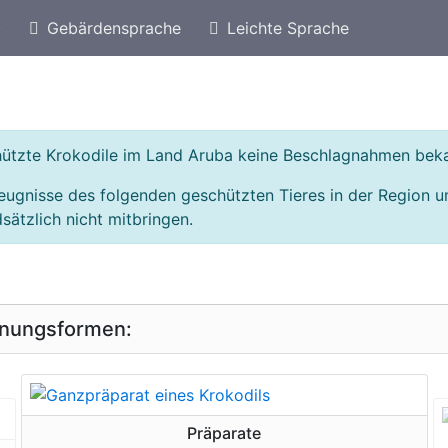
)
Gebärdensprache
Leichte Sprache
eschützte Arten von Kolumbien
Geschützte Krokod
chützte Krokodile im Land Aruba keine Beschlagnahmen bek
eugnisse des folgenden geschützten Tieres in der Region 
sätzlich nicht mitbringen.
inungsformen:
geschützte Erscheinungsform
Präparate