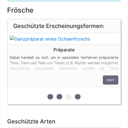
Frösche
Geschützte Erscheinungsformen:
Präparate
Dabei handelt es sich um in speziellen Verfahren präparierte
Tiere. Tiere und Teile von Tieren (z.B. Köpfe) werden möglichst
naturgetreu dargestellt. Manchmal werden die Tiere
vollkommen verfremdet und in menschenähnlichen Posen
dargestellt. Auch Tierpräparate unterliegen den
mehr
artenschutzrechtlichen Bestimmungen. Bei privaten Einfuhren
zum persönlichen Gebrauch sind bis vier Seepferdchen und
bis zu vier Erzeugnisse von Krokodilen des Anhangs B pro
zur 1. geschützten Erscheinungsform
zur 2. geschützten Erscheinungs
zur 3. geschützten Erschein
zur 4. geschützten Ersc
Person genehmigungsfrei, wenn diese im persönlichen Gepäck
transportiert werden. Fleisch und Jagdtrophäen sind von
dieser Dokumentenfreiheit ausgenommen.
Geschützte Arten