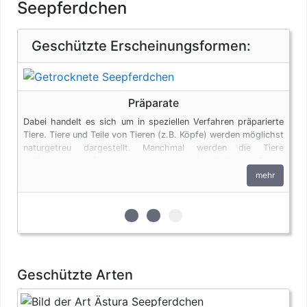
Seepferdchen
Geschützte Erscheinungsformen:
Präparate
Dabei handelt es sich um in speziellen Verfahren präparierte
Tiere. Tiere und Teile von Tieren (z.B. Köpfe) werden möglichst
naturgetreu dargestellt. Manchmal werden die Tiere
vollkommen verfremdet und in menschenähnlichen Posen
dargestellt. Auch Tierpräparate unterliegen den
mehr
artenschutzrechtlichen Bestimmungen. Bei privaten Einfuhren
zum persönlichen Gebrauch sind bis vier Seepferdchen und
bis zu vier Erzeugnisse von Krokodilen des Anhangs B pro
zur 1. geschützten Erscheinungsfo
zur 2. geschützten Erscheinun
zur 3. geschützten Ersche
Person genehmigungsfrei, wenn diese im persönlichen Gepäck
transportiert werden. Fleisch und Jagdtrophäen sind von
dieser Dokumentenfreiheit ausgenommen.
Geschützte Arten