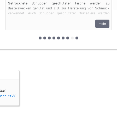
Getrocknete Schuppen geschützter Fische werden zu
Bastelzwecken genutzt und z.B. zur Herstellung von Schmuck
verwendet. Auch Schuppen geschützter Gürteltiere werden
eingeführt und unterliegen wie Schuppen geschützter Fische
den artenschutzrechtlichen Bestimmungen.
mehr
zur 1. geschützten Erscheinungsform (F
zur 2. geschützten Erscheinungsform 
zur 3. geschützten Erscheinungsfo
zur 4. geschützten Erscheinung
zur 5. geschützten Erscheinu
zur 6. geschützten Erschei
zur 7. geschützten Ersch
zur 8. geschützten Er
zur 9. geschützten 
IAS
enschutzVO