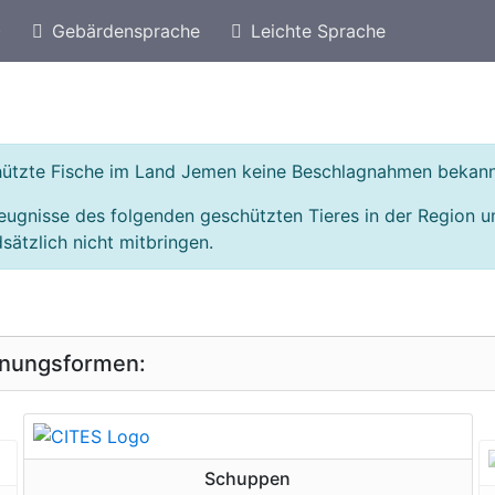
)
Gebärdensprache
Leichte Sprache
eschützte Arten von Libanon
Geschützte Fische
chützte Fische im Land Jemen keine Beschlagnahmen bekann
zeugnisse des folgenden geschützten Tieres in der Region
sätzlich nicht mitbringen.
inungsformen:
geschützte Erscheinungsform
Schuppen