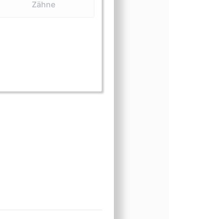
Zähne
elle und Häute)
(Fleisch)
rm (Flossen)
sform (Knochen und Schädel)
ngsform (Medizin)
nungsform (Präparate)
einungsform (Schmuck)
scheinungsform (Schuppen)
Erscheinungsform (Zähne)