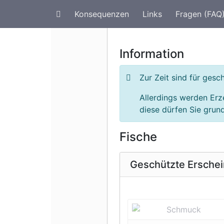
Konsequenzen
Links
Fragen (FAQ
Artenschutz im Urlaub
G
Information
Zur Zeit sind für ges
Allerdings werden Er
diese dürfen Sie grund
Fische
Geschützte Ersche
Vorherige 