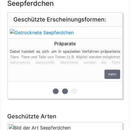
Seepferdchen
Geschützte Erscheinungsformen:
Präparate
Dabei handelt es sich um in speziellen Verfahren präparierte
Tiere. Tiere und Teile von Tieren (z.B. Köpfe) werden möglichst
naturgetreu dargestellt. Manchmal werden die Tiere
vollkommen verfremdet und in menschenähnlichen Posen
dargestellt. Auch Tierpräparate unterliegen den
mehr
artenschutzrechtlichen Bestimmungen. Bei privaten Einfuhren
zum persönlichen Gebrauch sind bis vier Seepferdchen und
bis zu vier Erzeugnisse von Krokodilen des Anhangs B pro
zur 1. geschützten Erscheinungsfo
zur 2. geschützten Erscheinun
zur 3. geschützten Ersche
Person genehmigungsfrei, wenn diese im persönlichen Gepäck
transportiert werden. Fleisch und Jagdtrophäen sind von
dieser Dokumentenfreiheit ausgenommen.
Geschützte Arten