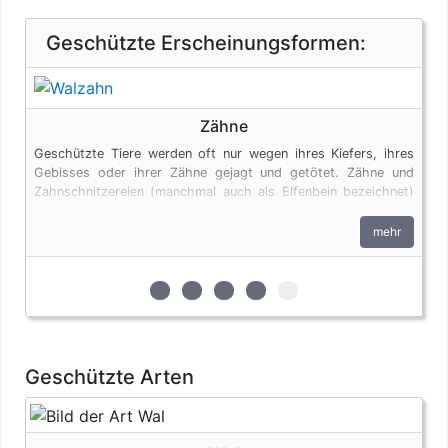
Geschützte Erscheinungsformen:
Zähne
Geschützte Tiere werden oft nur wegen ihres Kiefers, ihres
Gebisses oder ihrer Zähne gejagt und getötet. Zähne und
Zahnschnitzereien (manchmal auch als Elfenbein bezeichnet)
unterliegen den artenschutzrechtlichen Bestimmungen. Bei
privaten Einfuhren zum persönlichen Gebrauch sind bis zu vier
mehr
Erzeugnisse von Krokodilen des Anhangs B pro Person
genehmigungsfrei, wenn diese im persönlichen Gepäck
transportiert werden. Fleisch und Jagdtrophäen sind von
zur 1. geschützten Erscheinungsform (B
zur 2. geschützten Erscheinungsfor
zur 3. geschützten Erscheinu
zur 4. geschützten Ersche
zur 5. geschützten Er
dieser Dokumentenfreiheit ausgenommen.
Geschützte Arten