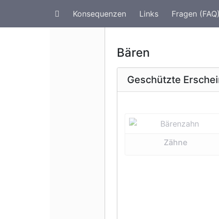
Konsequenzen
Links
Fragen (FAQ
Artenschutz im Urlaub
G
Bären
Geschützte Ersche
Vorherige 
Zähne