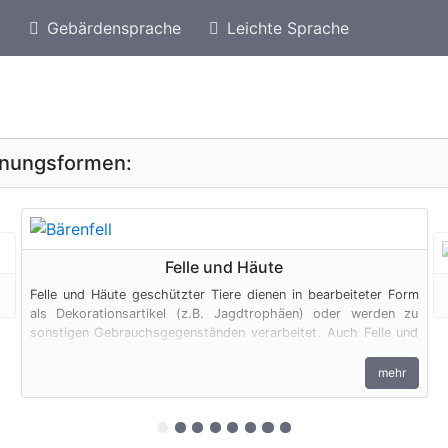
)
Gebärdensprache
Leichte Sprache
eschützte Arten von Peru
Geschützte Bären
inungsformen:
geschützte Erscheinungsform
Felle und Häute
Felle und Häute geschützter Tiere dienen in bearbeiteter Form
als Dekorationsartikel (z.B. Jagdtrophäen) oder werden zu
sonstigen Gebrauchsgegenständen verarbeitet. Auch Felle und
Häute unterliegen den artenschutzrechtlichen Bestimmungen.
Bei privaten Einfuhren zum persönlichen Gebrauch sind bis zu
mehr
vier Erzeugnisse von Krokodilen des Anhangs B pro Person
genehmigungsfrei, wenn diese im persönlichen Gepäck
transportiert werden. Fleisch und Jagdtrophäen sind von dieser
zur 1. geschützten Erscheinungsform (
zur 2. geschützten Erscheinungsform
zur 3. geschützten Erscheinungsf
zur 4. geschützten Erscheinun
zur 5. geschützten Erschein
zur 6. geschützten Ersche
zur 7. geschützten Ersc
zur 8. geschützten Er
Dokumentenfreiheit ausgenommen.