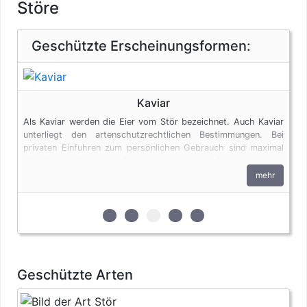
Störe
Geschützte Erscheinungsformen:
Kaviar
Als Kaviar werden die Eier vom Stör bezeichnet. Auch Kaviar
unterliegt den artenschutzrechtlichen Bestimmungen. Bei
privaten Einfuhren zum persönlichen Gebrauch sind maximal
125 Gramm Kaviar pro Person genehmigungsfrei, wenn diese
im persönlichen Gepäck transportiert werden.
mehr
zur 1. geschützten Erscheinungsform (E
zur 2. geschützten Erscheinungsfor
zur 3. geschützten Erscheinun
zur 4. geschützten Ersche
zur 5. geschützten Er
Geschützte Arten