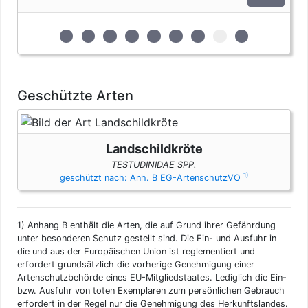
Krokodilen des Anhangs B pro Person genehmigungsfrei,
wenn diese im persönlichen Gepäck transportiert werden.
Fleisch und Jagdtrophäen sind von dieser Dokumentenfreiheit
zur 1. geschützten Erscheinungsform (Eier)
zur 2. geschützten Erscheinungsform (Extra
zur 3. geschützten Erscheinungsform 
zur 4. geschützten Erscheinungsfo
zur 5. geschützten Erscheinun
zur 6. geschützten Ersche
zur 7. geschützten Er
zur 8. geschützte
zur 9. geschü
ausgenommen.
Geschützte Arten
Landschildkröte
TESTUDINIDAE SPP.
1)
geschützt nach: Anh. B EG-ArtenschutzVO
1)
Anhang B enthält die Arten, die auf Grund ihrer Gefährdung
unter besonderen Schutz gestellt sind. Die Ein- und Ausfuhr in
die und aus der Europäischen Union ist reglementiert und
erfordert grundsätzlich die vorherige Genehmigung einer
Artenschutzbehörde eines EU-Mitgliedstaates. Lediglich die Ein-
bzw. Ausfuhr von toten Exemplaren zum persönlichen Gebrauch
erfordert in der Regel nur die Genehmigung des Herkunftslandes.