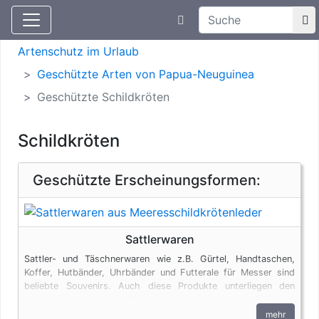
Suchtexteingabe
Aktuelle Meldungen
Artenschutz
Artenschutz im Urlaub
Geschützte Arten von Papua-Neuguinea
Geschützte Schildkröten
Schildkröten
Geschützte Erscheinungsformen:
Sattlerwaren
Sattler- und Täschnerwaren wie z.B. Gürtel, Handtaschen,
Koffer, Hutbänder, Uhrbänder und Futterale für Messer sind
beliebte Souvenirs. Auch diese Produkte unterliegen den
artenschutzrechtlichen Bestimmungen. Bei privaten Einfuhren
zum persönlichen Gebrauch sind bis zu vier Erzeugnisse von
mehr