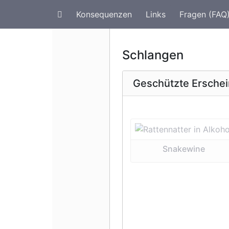
Konsequenzen
Links
Fragen (FAQ
Artenschutz im Urlaub
G
Schlangen
Geschützte Ersche
Vorherige 
Snakewine