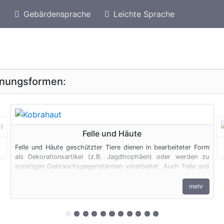
)
Gebärdensprache
Leichte Sprache
eschützte Arten von Puerto Rico
Geschützte Schl
inungsformen:
geschützte Erscheinungsform
Felle und Häute
Felle und Häute geschützter Tiere dienen in bearbeiteter Form
als Dekorationsartikel (z.B. Jagdtrophäen) oder werden zu
sonstigen Gebrauchsgegenständen verarbeitet. Auch Felle und
Häute unterliegen den artenschutzrechtlichen Bestimmungen.
Bei privaten Einfuhren zum persönlichen Gebrauch sind bis zu
mehr
vier Erzeugnisse von Krokodilen des Anhangs B pro Person
genehmigungsfrei, wenn diese im persönlichen Gepäck
transportiert werden. Fleisch und Jagdtrophäen sind von dieser
zur 1. geschützten Erscheinungsform (Fel
zur 2. geschützten Erscheinungsform (F
zur 3. geschützten Erscheinungsfor
zur 4. geschützten Erscheinungsfo
zur 5. geschützten Erscheinung
zur 6. geschützten Erscheinun
zur 7. geschützten Erschein
zur 8. geschützten Ersch
zur 9. geschützten Ers
zur 10. geschützten 
zur 11. geschützt
Dokumentenfreiheit ausgenommen.