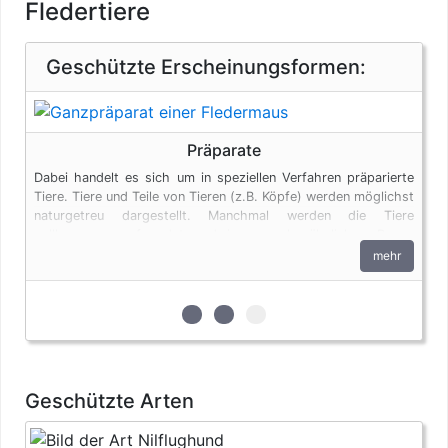
Fledertiere
Geschützte Erscheinungsformen:
Präparate
Dabei handelt es sich um in speziellen Verfahren präparierte
Tiere. Tiere und Teile von Tieren (z.B. Köpfe) werden möglichst
naturgetreu dargestellt. Manchmal werden die Tiere
vollkommen verfremdet und in menschenähnlichen Posen
dargestellt. Auch Tierpräparate unterliegen den
mehr
artenschutzrechtlichen Bestimmungen. Bei privaten Einfuhren
zum persönlichen Gebrauch sind bis vier Seepferdchen und
bis zu vier Erzeugnisse von Krokodilen des Anhangs B pro
zur 1. geschützten Erscheinungsfor
zur 2. geschützten Erscheinu
zur 3. geschützten Ersche
Person genehmigungsfrei, wenn diese im persönlichen Gepäck
transportiert werden. Fleisch und Jagdtrophäen sind von
dieser Dokumentenfreiheit ausgenommen.
Geschützte Arten