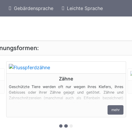
)
Gebärdensprache
Leichte Sprache
eschützte Arten von Simbabwe
Geschützte Flussp
inungsformen:
geschützte Erscheinungsform
Zähne
Geschützte Tiere werden oft nur wegen ihres Kiefers, ihres
Gebisses oder ihrer Zähne gejagt und getötet. Zähne und
Zahnschnitzereien (manchmal auch als Elfenbein bezeichnet)
unterliegen den artenschutzrechtlichen Bestimmungen. Bei
privaten Einfuhren zum persönlichen Gebrauch sind bis zu vier
mehr
Erzeugnisse von Krokodilen des Anhangs B pro Person
genehmigungsfrei, wenn diese im persönlichen Gepäck
transportiert werden. Fleisch und Jagdtrophäen sind von dieser
zur 1. geschützten Erscheinung
zur 2. geschützten Erscheinu
zur 3. geschützten Erschei
Dokumentenfreiheit ausgenommen.