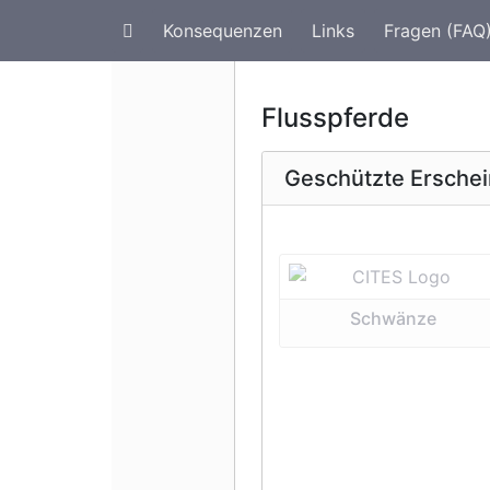
Konsequenzen
Links
Fragen (FAQ
Artenschutz im Urlaub
G
Flusspferde
Geschützte Ersche
Vorherige 
Schwänze