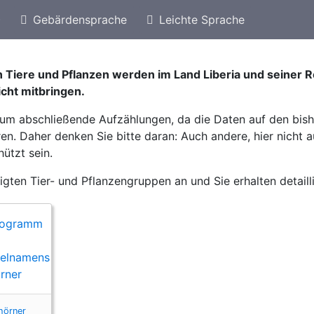
)
Gebärdensprache
Leichte Sprache
eschützte Arten von Liberia
 Tiere und Pflanzen werden im Land Liberia und seiner 
icht mitbringen.
t um abschließende Aufzählungen, da die Daten auf den bis
n. Daher denken Sie bitte daran: Auch andere, hier nicht a
ützt sein.
eigten Tier- und Pflanzengruppen an und Sie erhalten detaill
hörner