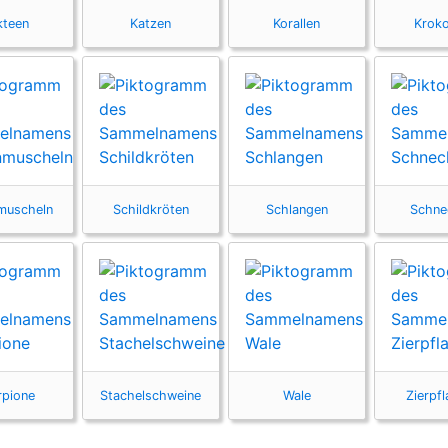
kteen
Katzen
Korallen
Kroko
muscheln
Schildkröten
Schlangen
Schne
rpione
Stachelschweine
Wale
Zierpf