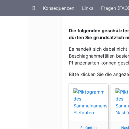
Konsequenzen
Links
Fragen (FAQ
Artenschutz im Urlaub
G
Die folgenden geschützten
dürfen Sie grundsätzlich n
Es handelt sich dabei nich
Beschlagnahmefällen basiere
Pflanzenarten können gesch
Bitte klicken Sie die angez
Elefanten
Nas