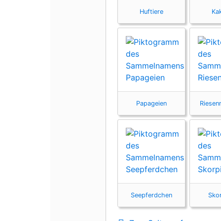
Huftiere
Ka
Papageien
Riesen
Seepferdchen
Sko