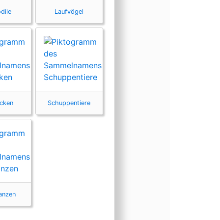
dile
Laufvögel
cken
Schuppentiere
lanzen