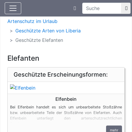
Suchtexteingabe
Aktuelle Meldungen
Artenschutz
Artenschutz im Urlaub
Geschützte Arten von Liberia
Geschützte Elefanten
Elefanten
Geschützte Erscheinungsformen:
Elfenbein
Bei Elfenbein handelt es sich um unbearbeitete Stoßzähne
bzw. unbearbeitete Teile der Stoßzähne von Elefanten. Auch
Elfenbein unterliegt den artenschutzrechtlichen
Bestimmungen.
mehr