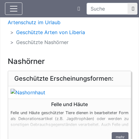
Suchtexteingabe
Aktuelle Meldungen
Artenschutz
Artenschutz im Urlaub
Geschützte Arten von Liberia
Geschützte Nashörner
Nashörner
Geschützte Erscheinungsformen:
Felle und Häute
Felle und Häute geschützter Tiere dienen in bearbeiteter Form
als Dekorationsartikel (z.B. Jagdtrophäen) oder werden zu
sonstigen Gebrauchsgegenständen verarbeitet. Auch Felle und
Häute unterliegen den artenschutzrechtlichen Bestimmungen.
Bei privaten Einfuhren zum persönlichen Gebrauch sind bis zu
mehr