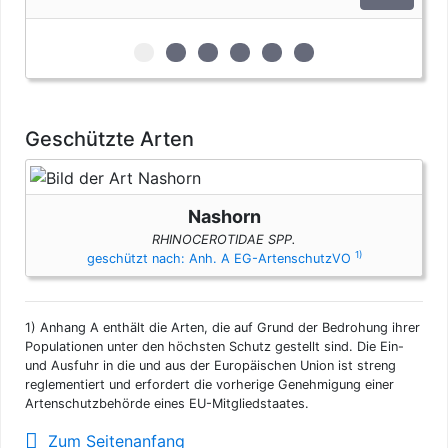
vier Erzeugnisse von Krokodilen des Anhangs B pro Person
genehmigungsfrei, wenn diese im persönlichen Gepäck
transportiert werden. Fleisch und Jagdtrophäen sind von
zur 1. geschützten Erscheinungsform (Fel
zur 2. geschützten Erscheinungsform
zur 3. geschützten Erscheinung
zur 4. geschützten Erschein
zur 5. geschützten Ersc
zur 6. geschützten 
dieser Dokumentenfreiheit ausgenommen.
Geschützte Arten
Nashorn
RHINOCEROTIDAE SPP.
1)
geschützt nach: Anh. A EG-ArtenschutzVO
1)
Anhang A enthält die Arten, die auf Grund der Bedrohung ihrer
Populationen unter den höchsten Schutz gestellt sind. Die Ein-
und Ausfuhr in die und aus der Europäischen Union ist streng
reglementiert und erfordert die vorherige Genehmigung einer
Artenschutzbehörde eines EU-Mitgliedstaates.
Zum Seitenanfang