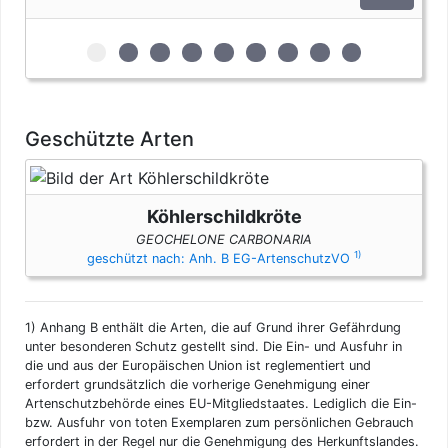
zur 1. geschützten Erscheinungsform (Eier)
zur 2. geschützten Erscheinungsform (Extra
zur 3. geschützten Erscheinungsform 
zur 4. geschützten Erscheinungsfo
zur 5. geschützten Erscheinun
zur 6. geschützten Ersche
zur 7. geschützten Er
zur 8. geschützte
zur 9. geschü
Geschützte Arten
Köhlerschildkröte
GEOCHELONE CARBONARIA
1)
geschützt nach: Anh. B EG-ArtenschutzVO
1)
Anhang B enthält die Arten, die auf Grund ihrer Gefährdung
unter besonderen Schutz gestellt sind. Die Ein- und Ausfuhr in
die und aus der Europäischen Union ist reglementiert und
erfordert grundsätzlich die vorherige Genehmigung einer
Artenschutzbehörde eines EU-Mitgliedstaates. Lediglich die Ein-
bzw. Ausfuhr von toten Exemplaren zum persönlichen Gebrauch
erfordert in der Regel nur die Genehmigung des Herkunftslandes.