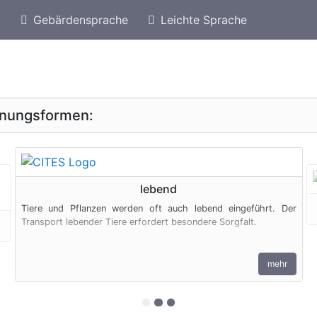
)
Gebärdensprache
Leichte Sprache
eschützte Arten von Venezuela
Geschützte Seepfe
inungsformen:
geschützte Erscheinungsform
lebend
Tiere und Pflanzen werden oft auch lebend eingeführt. Der
Transport lebender Tiere erfordert besondere Sorgfalt.
mehr
zur 1. geschützten Erscheinungs
zur 2. geschützten Erscheinu
zur 3. geschützten Erschei