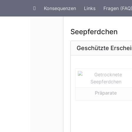
Konsequenzen
Links
Fragen (FAQ
Artenschutz im Urlaub
G
Seepferdchen
Geschützte Ersche
Vorherige 
Präparate